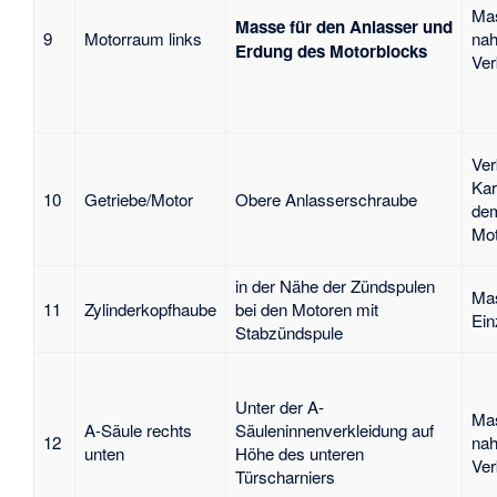
Mas
Masse für den Anlasser und
9
Motorraum links
nah
Erdung des Motorblocks
Ver
Ver
Kar
10
Getriebe/Motor
Obere Anlasserschraube
de
Mot
in der Nähe der Zündspulen
Mas
11
Zylinderkopfhaube
bei den Motoren mit
Ein
Stabzündspule
Unter der A-
Mas
A-Säule rechts
Säuleninnenverkleidung auf
12
nah
unten
Höhe des unteren
Ver
Türscharniers