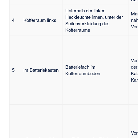
Unterhalb der linken
Mas
Heckleuchte innen, unter der
4
Kofferraum links
nah
Seitenverkleidung des
Ver
Kofferraums
Ver
Batteriefach im
der
5
im Batteriekasten
Kofferraumboden
Kab
Kar
Ver