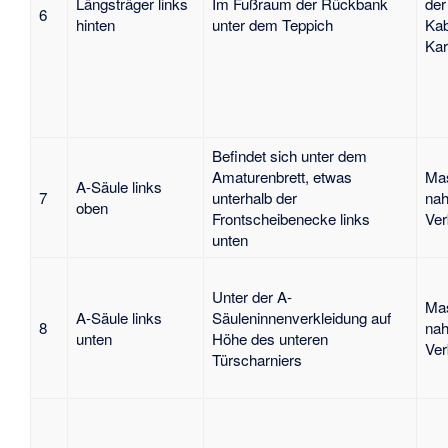
Längsträger links
Im Fußraum der Rückbank
der
6
hinten
unter dem Teppich
Kab
Kar
Befindet sich unter dem
Amaturenbrett, etwas
Mas
A-Säule links
7
unterhalb der
nah
oben
Frontscheibenecke links
Ver
unten
Unter der A-
Mas
A-Säule links
Säuleninnenverkleidung auf
8
nah
unten
Höhe des unteren
Ver
Türscharniers