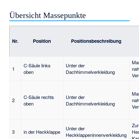
Übersicht Massepunkte
Nr.
Position
Positionsbeschreibung
Mas
C-Säule links
Unter der
1
nah
oben
Dachhimmelverkleidung
Ver
Mas
C-Säule rechts
Unter der
2
nah
oben
Dachhimmelverkleidung
Ver
Zur
Unter der
3
in der Heckklappe
Hec
Heckklappeninnenverkleidung
Kar