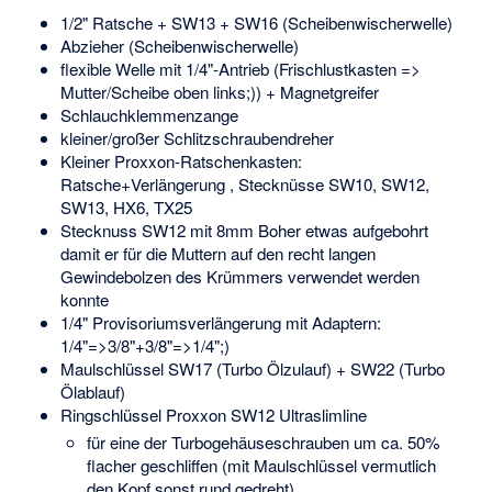
1/2" Ratsche + SW13 + SW16 (Scheibenwischerwelle)
Abzieher (Scheibenwischerwelle)
flexible Welle mit 1/4"-Antrieb (Frischlustkasten =>
Mutter/Scheibe oben links;)) + Magnetgreifer
Schlauchklemmenzange
kleiner/großer Schlitzschraubendreher
Kleiner Proxxon-Ratschenkasten:
Ratsche+Verlängerung , Stecknüsse SW10, SW12,
SW13, HX6, TX25
Stecknuss SW12 mit 8mm Boher etwas aufgebohrt
damit er für die Muttern auf den recht langen
Gewindebolzen des Krümmers verwendet werden
konnte
1/4" Provisoriumsverlängerung mit Adaptern:
1/4"=>3/8"+3/8"=>1/4";)
Maulschlüssel SW17 (Turbo Ölzulauf) + SW22 (Turbo
Ölablauf)
Ringschlüssel Proxxon SW12 Ultraslimline
für eine der Turbogehäuseschrauben um ca. 50%
flacher geschliffen (mit Maulschlüssel vermutlich
den Kopf sonst rund gedreht)