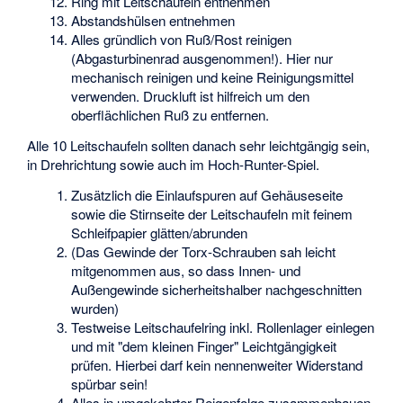
Ring mit Leitschaufeln entnehmen
Abstandshülsen entnehmen
Alles gründlich von Ruß/Rost reinigen
(Abgasturbinenrad ausgenommen!). Hier nur
mechanisch reinigen und keine Reinigungsmittel
verwenden. Druckluft ist hilfreich um den
oberflächlichen Ruß zu entfernen.
Alle 10 Leitschaufeln sollten danach sehr leichtgängig sein,
in Drehrichtung sowie auch im Hoch-Runter-Spiel.
Zusätzlich die Einlaufspuren auf Gehäuseseite
sowie die Stirnseite der Leitschaufeln mit feinem
Schleifpapier glätten/abrunden
(Das Gewinde der Torx-Schrauben sah leicht
mitgenommen aus, so dass Innen- und
Außengewinde sicherheitshalber nachgeschnitten
wurden)
Testweise Leitschaufelring inkl. Rollenlager einlegen
und mit "dem kleinen Finger" Leichtgängigkeit
prüfen. Hierbei darf kein nennenweiter Widerstand
spürbar sein!
Alles in umgekehrter Reigenfolge zusammenbauen,