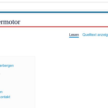
ermotor
Lesen
Quelltext anzei
erbergen
]
r
en
ontakt