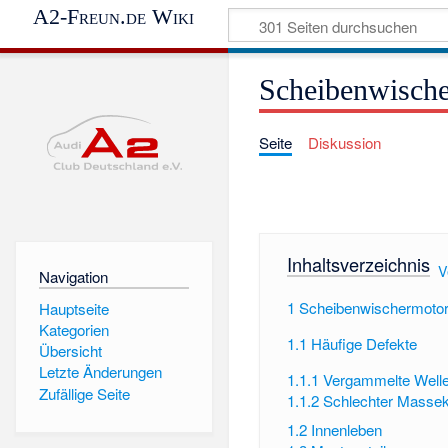
A2-Freun.de Wiki
Scheibenwisch
Seite
Diskussion
Inhaltsverzeichnis
[
V
Navigation
1
Scheibenwischermoto
Hauptseite
Kategorien
1.1
Häufige Defekte
Übersicht
Letzte Änderungen
1.1.1
Vergammelte Well
Zufällige Seite
1.1.2
Schlechter Massek
1.2
Innenleben