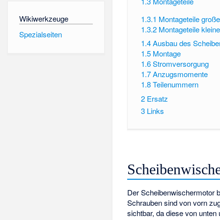
1.3
Montageteile
Wikiwerkzeuge
1.3.1
Montageteile große
1.3.2
Montageteile klein
Spezialseiten
1.4
Ausbau des Scheibe
1.5
Montage
1.6
Stromversorgung
1.7
Anzugsmomente
1.8
Teilenummern
2
Ersatz
3
Links
Scheibenwisch
Der Scheibenwischermotor be
Schrauben sind von vorn zug
sichtbar, da diese von unte