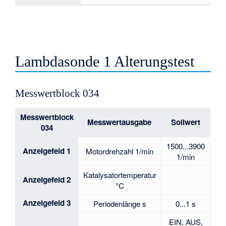
Lambdasonde 1 Alterungstest
Messwertblock 034
Messwertblock
Messwertausgabe
Sollwert
034
1500...3900
Anzeigefeld 1
Motordrehzahl 1/min
1/min
Katalysatortemperatur
Anzeigefeld 2
°C
Anzeigefeld 3
Periodenlänge s
0...1 s
EIN, AUS,