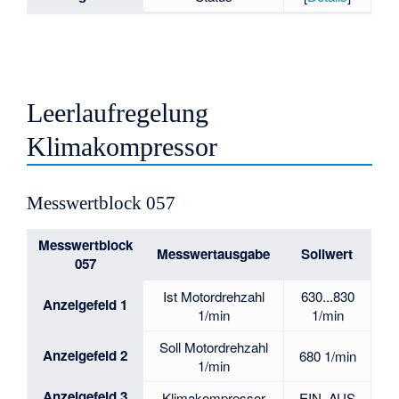
Leerlaufregelung
Klimakompressor
Messwertblock 057
Messwertblock
Messwertausgabe
Sollwert
057
Ist Motordrehzahl
630...830
Anzeigefeld 1
1/min
1/min
Soll Motordrehzahl
Anzeigefeld 2
680 1/min
1/min
Anzeigefeld 3
Klimakompressor
EIN, AUS