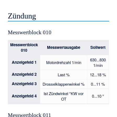
Zündung
Messwertblock 010
Messwertblock
Messwertausgabe
Sollwert
010
630...830
Anzeigefeld 1
Motordrehzahl 1/min
1/min
Anzeigefeld 2
Last %
12...18 %
Anzeigefeld 3
Drosselklappenwinkel %
0...11 %
Ist Zündwinkel °KW vor
Anzeigefeld 4
0...10 °
OT
Messwertblock 011