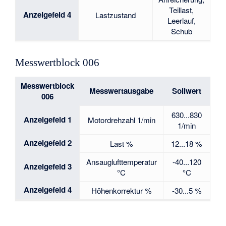
Teillast,
Anzeigefeld 4
Lastzustand
Leerlauf,
Schub
Messwertblock 006
Messwertblock
Messwertausgabe
Sollwert
006
630...830
Anzeigefeld 1
Motordrehzahl 1/min
1/min
Anzeigefeld 2
Last %
12...18 %
Ansauglufttemperatur
-40...120
Anzeigefeld 3
°C
°C
Anzeigefeld 4
Höhenkorrektur %
-30...5 %