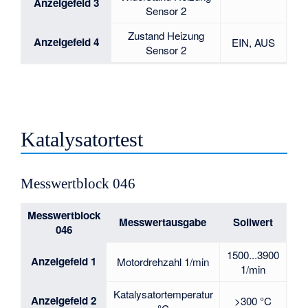
Anzeigefeld 3
Sensor 2
Zustand Heizung
Anzeigefeld 4
EIN, AUS
Sensor 2
Katalysatortest
Messwertblock 046
Messwertblock
Messwertausgabe
Sollwert
046
1500...3900
Anzeigefeld 1
Motordrehzahl 1/min
1/min
Katalysatortemperatur
Anzeigefeld 2
>300 °C