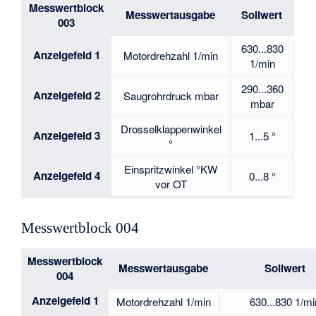
Messwertblock
Messwertausgabe
Sollwert
003
630...830
Anzeigefeld 1
Motordrehzahl 1/min
1/min
290...360
Anzeigefeld 2
Saugrohrdruck mbar
mbar
Drosselklappenwinkel
Anzeigefeld 3
1...5 °
°
Einspritzwinkel °KW
Anzeigefeld 4
0...8 °
vor OT
Messwertblock 004
Messwertblock
Messwertausgabe
Sollwert
004
Anzeigefeld 1
Motordrehzahl 1/min
630...830 1/mi