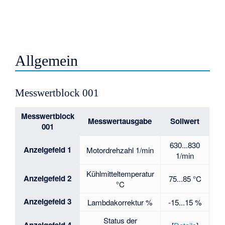
Allgemein
Messwertblock 001
Messwertblock
Messwertausgabe
Sollwert
001
630...830
Anzeigefeld 1
Motordrehzahl 1/min
1/min
Kühlmitteltemperatur
Anzeigefeld 2
75...85 °C
°C
Anzeigefeld 3
Lambdakorrektur %
-15...15 %
Status der
Anzeigefeld 4