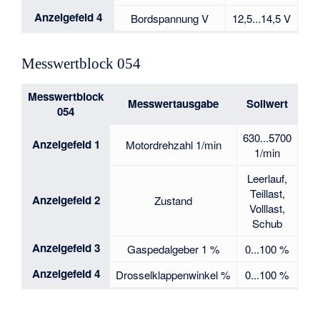
Anzeigefeld 4
Bordspannung V
12,5...14,5 V
Messwertblock 054
Messwertblock
Messwertausgabe
Sollwert
054
630...5700
Anzeigefeld 1
Motordrehzahl 1/min
1/min
Leerlauf,
Teillast,
Anzeigefeld 2
Zustand
Volllast,
Schub
Anzeigefeld 3
Gaspedalgeber 1 %
0...100 %
Anzeigefeld 4
Drosselklappenwinkel %
0...100 %