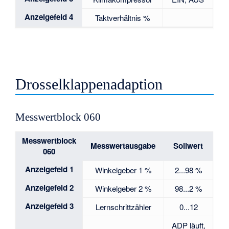
Anzeigefeld 4
Taktverhältnis %
Drosselklappenadaption
Messwertblock 060
Messwertblock
Messwertausgabe
Sollwert
060
Anzeigefeld 1
Winkelgeber 1 %
2...98 %
Anzeigefeld 2
Winkelgeber 2 %
98...2 %
Anzeigefeld 3
Lernschrittzähler
0...12
ADP läuft,