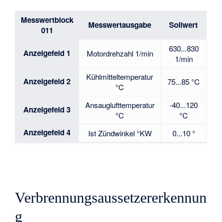
Messwertblock
Messwertausgabe
Sollwert
011
630...830
Anzeigefeld 1
Motordrehzahl 1/min
1/min
Kühlmitteltemperatur
Anzeigefeld 2
75...85 °C
°C
Ansauglufttemperatur
-40...120
Anzeigefeld 3
°C
°C
Anzeigefeld 4
Ist Zündwinkel °KW
0...10 °
Verbrennungsaussetzererkennun
g