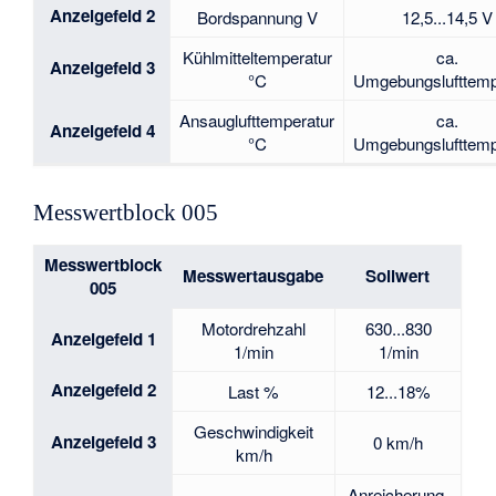
Anzeigefeld 2
Bordspannung V
12,5...14,5 V
Kühlmitteltemperatur
ca.
Anzeigefeld 3
°C
Umgebungslufttemp
Ansauglufttemperatur
ca.
Anzeigefeld 4
°C
Umgebungslufttemp
Messwertblock 005
Messwertblock
Messwertausgabe
Sollwert
005
Motordrehzahl
630...830
Anzeigefeld 1
1/min
1/min
Anzeigefeld 2
Last %
12...18%
Geschwindigkeit
Anzeigefeld 3
0 km/h
km/h
Anreicherung,