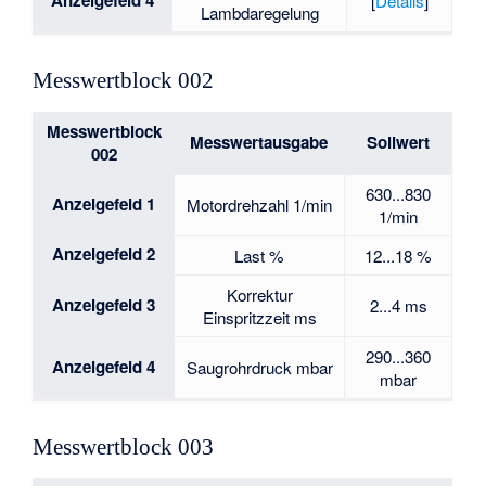
[
Details
]
Lambdaregelung
Messwertblock 002
Messwertblock
Messwertausgabe
Sollwert
002
630...830
Anzeigefeld 1
Motordrehzahl 1/min
1/min
Anzeigefeld 2
Last %
12...18 %
Korrektur
Anzeigefeld 3
2...4 ms
Einspritzzeit ms
290...360
Anzeigefeld 4
Saugrohrdruck mbar
mbar
Messwertblock 003