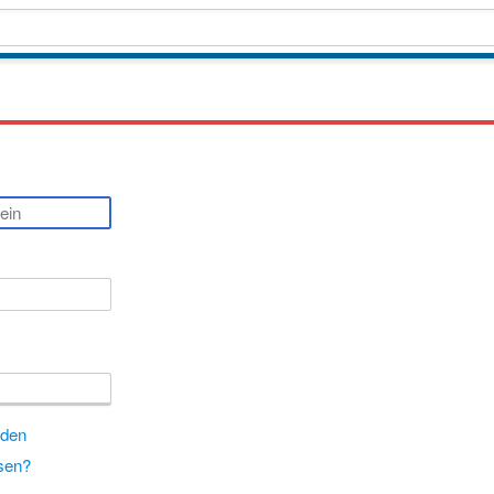
lden
sen?